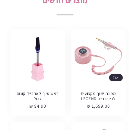
מוצרים חדשים
אזל
מכונת שיוף מקצועית
ראש שיוף קארבייד קונוס
לציפורניים LEGEND
גדול
מחיר
1,699.00 ₪
מחיר
94.90 ₪
רגיל
רגיל